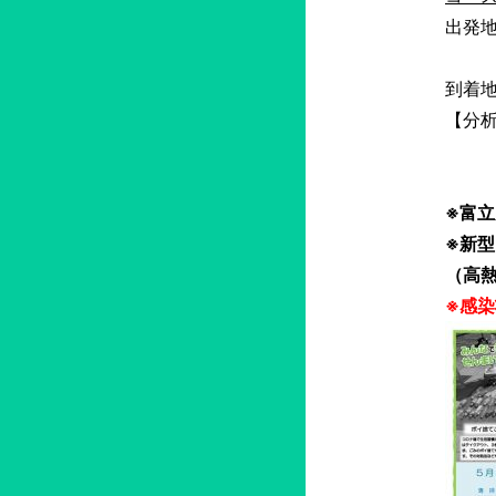
出発地
大日
到着
【分析
常願
数量
※富
※新
（高
※感