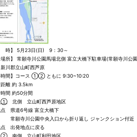
時】 5月23日(日) 9：30～
場所】 常願寺川公園馬場北側 富立大橋下駐車場(常願寺川公
中新川郡立山町西芦原
時間】コース ①② ともに 9:30~10:20
離 約 3.5km
間 約50分間
ス①
北側 立山町西芦原地区
点 県道6号線 富立大橋下
寺川公園中央入口から折り返し ジャンクション付近
地点 出発地点に戻る
ス②
南側 立山町利田地区