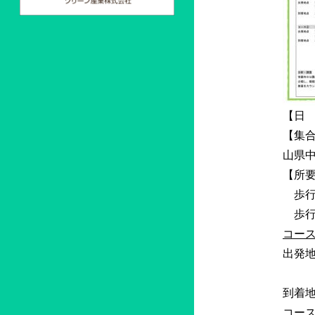
【日 
【集合
山県
【所要
歩行距
歩行時
コー
出発地
常願
到着
コー