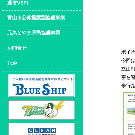
通省VSP)
富山市公募提案型協働事業
元気とやま県民協働事業
お問合せ
ポイ
今回
TOP
立山
密を
歩行距