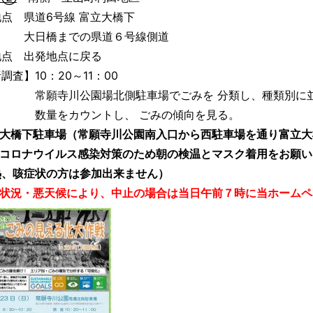
点 県道6号線 富立大橋下
橋までの県道６号線側道
地点 出発地点に戻る
調査】10：20～11：00
寺川公園場北側駐車場でごみを 分類し、種類別に並
をカウントし、 ごみの傾向を見る。
立大橋下駐車場（常願寺川公園南入口から西駐車場を通り富立大
型コロナウイルス感染対策のため朝の検温とマスク着用をお願い
熱、咳症状の方は参加出来ません）
染状況・悪天候により、中止の場合は当日午前７時に当ホームペ