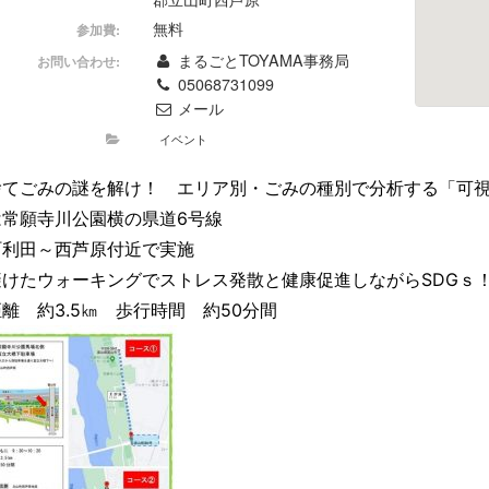
無料
参加費:
まるごとTOYAMA事務局
お問い合わせ:
05068731099
メール
イベント
捨てごみの謎を解け！ エリア別・ごみの種別で分析する「可
は常願寺川公園横の県道6号線
町利田～西芦原付近で実施
避けたウォーキングでストレス発散と健康促進しながらSDGｓ
離 約3.5㎞ 歩行時間 約50分間