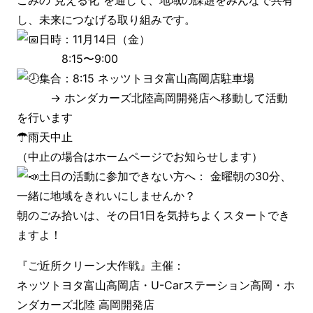
ごみの“見える化”を通じて、地域の課題をみんなで共有
し、未来につなげる取り組みです。
日時：11月14日（金）
8:15〜9:00
集合：8:15 ネッツトヨタ富山高岡店駐車場
→ ホンダカーズ北陸高岡開発店へ移動して活動
を行います
☂雨天中止
（中止の場合はホームページでお知らせします）
土日の活動に参加できない方へ： 金曜朝の30分、
一緒に地域をきれいにしませんか？
朝のごみ拾いは、その日1日を気持ちよくスタートでき
ますよ！
『ご近所クリーン大作戦』主催：
ネッツトヨタ富山高岡店・U-Carステーション高岡・ホ
ンダカーズ北陸 高岡開発店