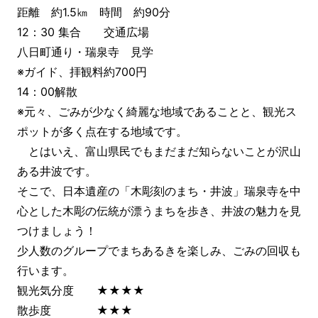
距離 約1.5㎞ 時間 約90分
12：30 集合 交通広場
八日町通り・瑞泉寺 見学
※ガイド、拝観料約700円
14：00解散
※元々、ごみが少なく綺麗な地域であることと、観光ス
ポットが多く点在する地域です。
とはいえ、富山県民でもまだまだ知らないことが沢山
ある井波です。
そこで、日本遺産の「木彫刻のまち・井波」瑞泉寺を中
心とした木彫の伝統が漂うまちを歩き、井波の魅力を見
つけましょう！
少人数のグループでまちあるきを楽しみ、ごみの回収も
行います。
観光気分度 ★★★★
散歩度 ★★★