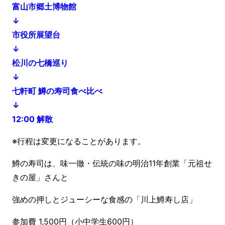
富山市郷土博物館
↓
市役所展望台
↓
松川の七橋巡り
↓
七軒町 鱒の寿司食べ比べ
↓
12:00 解散
※行程は変更になることがあります。
鱒の寿司は、味一徹・伝統の味の明治11年創業「元祖せ
きの屋」さんと
強めの押しとジューシーな食感の「川上鱒寿し店」
参加費 1,500円（小中学生600円）