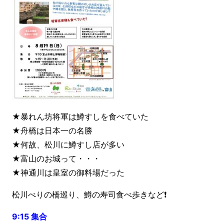
★暴れん坊将軍は鱒すしを食べていた
★舟橋は日本一の名勝
★何故、松川に鱒すし店が多い
★富山のお城って・・・
★神通川は皇室の御料場だった
松川べりの橋巡り、鱒の寿司食べ歩きなど❗
9:15 集合