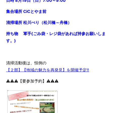
日時 8月19日（日）7:00～9:00
集合場所 CiCとやま前
清掃場所 松川べり（松川橋～舟橋）
持ち物 軍手(ごみ袋・レジ袋があれば持参お願いしま
す。)
清掃活動後は、恒例の
【２部】【地域の魅力を再発見】を開催予定‼️
⚠️⚠️⚠️【要参加予約】⚠️⚠️⚠️