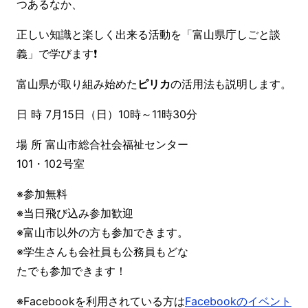
つあるなか、
正しい知識と楽しく出来る活動を「富山県庁しごと談
義」で学びます❗
富山県が取り組み始めた
ピリカ
の活用法も説明します。
日 時 7月15日（日）10時～11時30分
場 所 富山市総合社会福祉センター
101・102号室
※参加無料
※当日飛び込み参加歓迎
※富山市以外の方も参加できます。
※学生さんも会社員も公務員もどな
たでも参加できます！
※Facebookを利用されている方は
Facebookのイベント