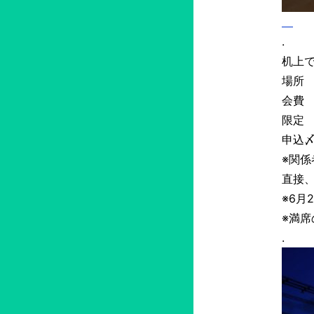
.
机上
場所 
会費 
限定 
申込〆
※関
直接
※6月
※満
.