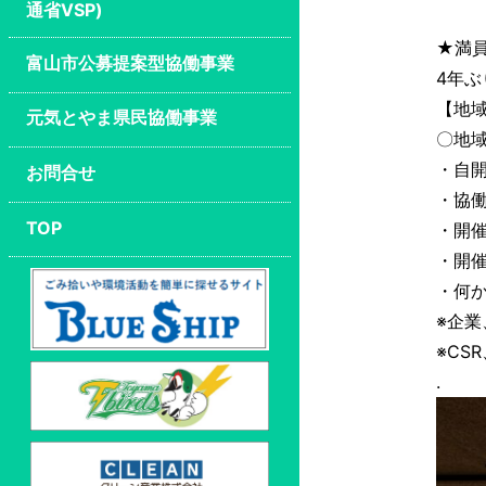
通省VSP)
★満
富山市公募提案型協働事業
4年
【地
元気とやま県民協働事業
〇地
・自
お問合せ
・協
TOP
・開
・開
・何
※企
※CS
.