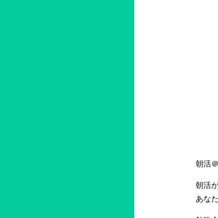
朝活
朝活
あなた