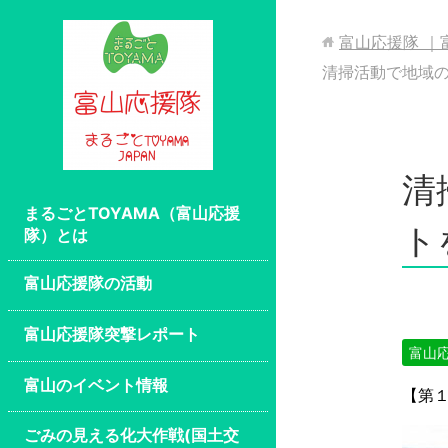
富山応援隊 ｜
清掃活動で地域
清
まるごとTOYAMA（富山応援
ト
隊）とは
富山応援隊の活動
富山応援隊突撃レポート
富山応
富山のイベント情報
【第１
ごみの見える化大作戦(国土交