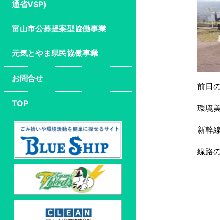
通省VSP)
富山市公募提案型協働事業
元気とやま県民協働事業
お問合せ
前日
TOP
環境
新幹
線路