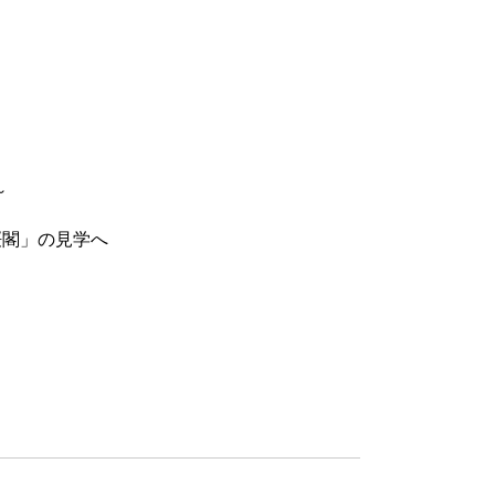
～
桜閣」の見学へ