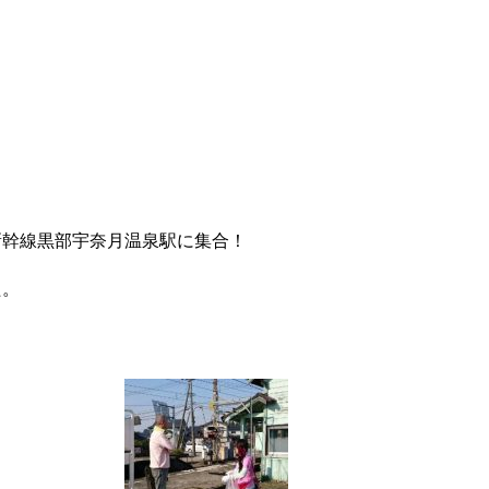
新幹線黒部宇奈月温泉駅に集合！
た。