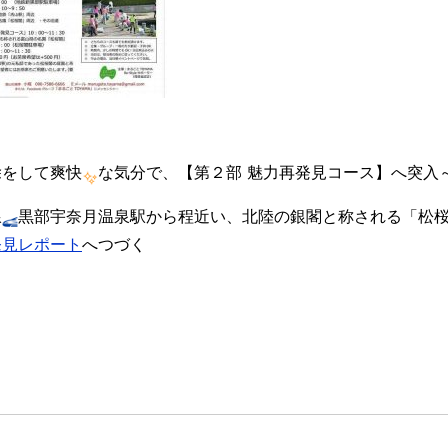
除をして爽快
な気分で、【第２部 魅力再発見コース】へ突入
線
黒部宇奈月温泉駅から程近い、北陸の銀閣と称される「松
発見レポート
へつづく