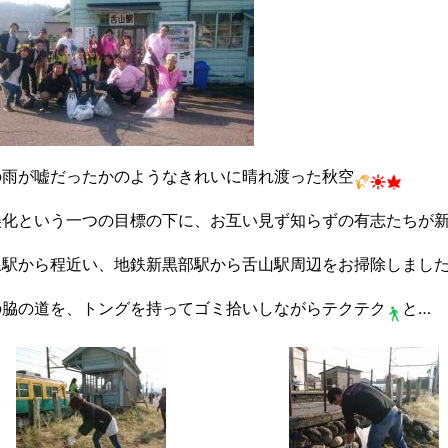
の雨が嘘だったかのようなきれいに晴れ渡った秋空
美化という一つの目標の下に、お互い見ず知らずの有志たちが
線駅から程近い、地鉄新黒部駅から舌山駅周辺をお掃除しまし
の脇の道を、トングを持ってゴミ拾いしながらテクテク
と…