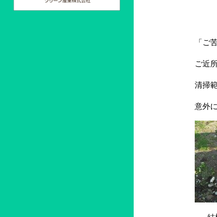
「ご苦
ご近
清掃
意外
……