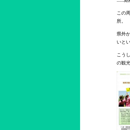
この
所。
県外
いと
こう
の観