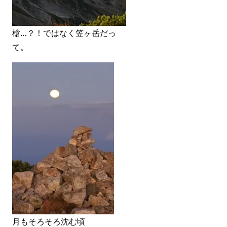
槍…？！ではなく笠ヶ岳だっ
て。
月もそろそろ沈む頃