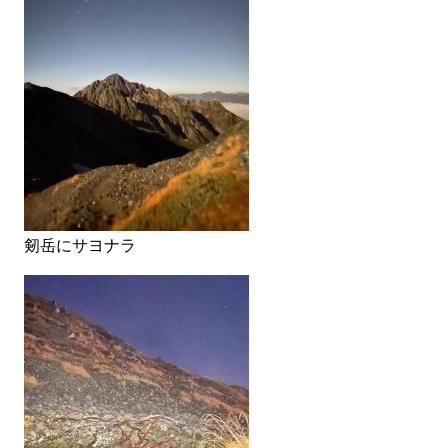
剱岳にサヨナラ