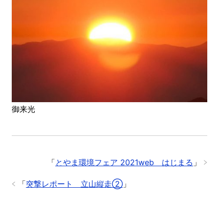
御来光
「
とやま環境フェア 2021web はじまる
」
「
突撃レポート 立山縦走②
」