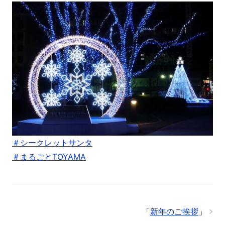
＃シークレットサンタ
＃まるごとTOYAMA
「
新年のご挨拶
」