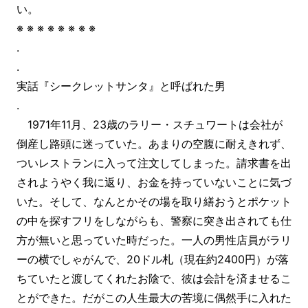
い。
※ ※ ※ ※ ※ ※ ※ ※
.
.
実話『シークレットサンタ』と呼ばれた男
.
1971年11月、23歳のラリー・スチュワートは会社が
倒産し路頭に迷っていた。あまりの空腹に耐えきれず、
ついレストランに入って注文してしまった。請求書を出
されようやく我に返り、お金を持っていないことに気づ
いた。そして、なんとかその場を取り繕おうとポケット
の中を探すフリをしながらも、警察に突き出されても仕
方が無いと思っていた時だった。一人の男性店員がラリ
ーの横でしゃがんで、20ドル札（現在約2400円）が落
ちていたと渡してくれたお陰で、彼は会計を済ませるこ
とができた。だがこの人生最大の苦境に偶然手に入れた