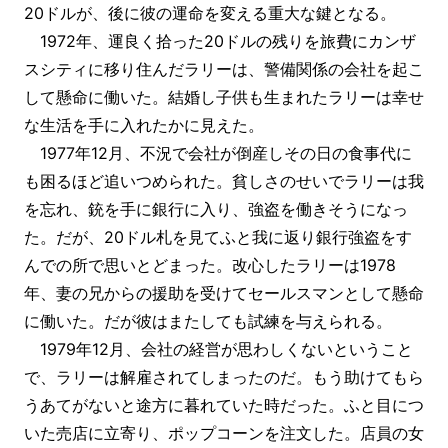
20ドルが、後に彼の運命を変える重大な鍵となる。
1972年、運良く拾った20ドルの残りを旅費にカンザ
スシティに移り住んだラリーは、警備関係の会社を起こ
して懸命に働いた。結婚し子供も生まれたラリーは幸せ
な生活を手に入れたかに見えた。
1977年12月、不況で会社が倒産しその日の食事代に
も困るほど追いつめられた。貧しさのせいでラリーは我
を忘れ、銃を手に銀行に入り、強盗を働きそうになっ
た。だが、20ドル札を見てふと我に返り銀行強盗をす
んでの所で思いとどまった。改心したラリーは1978
年、妻の兄からの援助を受けてセールスマンとして懸命
に働いた。だが彼はまたしても試練を与えられる。
1979年12月、会社の経営が思わしくないということ
で、ラリーは解雇されてしまったのだ。もう助けてもら
うあてがないと途方に暮れていた時だった。ふと目につ
いた売店に立寄り、ポップコーンを注文した。店員の女