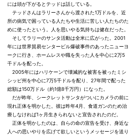
には頭が下がるとテッドは話している。
テッドさんはラリーさんから渡された1万ドルを、近
所の病気で困っている人たちや生活に苦しい人たちのた
めに使ったという。人を思いやる気持ちは健在だった。
そしてラリーのサンタ活動は全米に広がった。2001
年には世界貿易センタービル爆破事件のあったニューヨ
ークに行き、ホームレスや職を失った人を中心に2万5
千ドルを配った。
2005年にはハリケーンで壊滅的な被害を被ったミシ
シッピ州を中心に7万5千ドルを配り、27年間で配った
総額は150万ドル（約1億8千万円）になった。
だが昨年、シークレットサンタがついにカメラの前に
現れ正体を明かした。彼は昨年4月、食道ガンのため治
療しなければ1ヶ月生きられないと宣告されたのだ。
正体を明かしたのは、自らの命の宣告を受け、身近な
人への思いやりを広げて欲しいというメッセージを送り