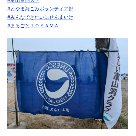
#富山短期大学
#とやま海ごみボランティア部
#みんなできれいにせんまいけ
#まるごとＴＯＹＡＭＡ
.