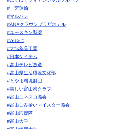
#ほくほくフィナンシャルグループ
#一宮運輸
#マルハン
#ANAクラウンプラザホテル
#ユースキン製薬
#かね七
#大協薬品工業
#日本ケイテム
#富山テレビ放送
#富山県生活環境文化部
#とやま環境財団
#美しい富山湾クラブ
#富山ユネスコ協会
#富山ごみ拾いマイスター協会
#富山応援隊
#富山大学