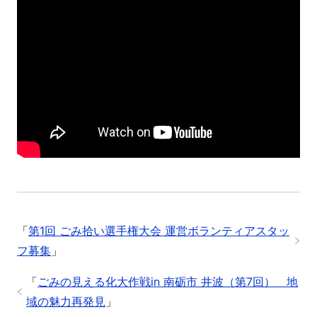
「
第1回 ごみ拾い選手権大会 運営ボランティアスタッ
フ募集
」
「
ごみの見える化大作戦in 南砺市 井波（第7回） 地
域の魅力再発見
」